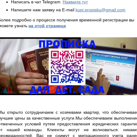
Написать в чат Telegram:
Нажмите тут
Напишите нам заявку на E-mail
kupi.propisku@gmail.com
Более подробно о процессе получения временной регистрации вы
можете узнать
на этой странице
Мы открыто сотрудничаем с хозяевами квартир, что обеспечивае
лучшие цены за качественные услуги.Мы обеспечиваем выполнени
отмеченных условий путем предоставления юридических гаранти
от нашей команды. Клиенты могут не волноваться: никаки
неожиданностей, Вас не снимут с миграционного учета ране