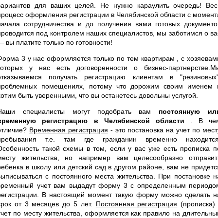
вариантов для ваших целей. Не нужно караулить очередь! Вес
процесс оформления регистрации в Челябинской области с момент
начала сотрудничества и до получения вами готовых документо
проводится под контролем наших специалистов, мы заботимся о ва
— вы платите только по готовности!
Форма 3 у нас оформляется только по тем квартирам , с хозяевам
которых у нас есть договоренности о бизнес-партнерстве.М
отказываемся получать регистрацию клиентам в "резиновых"
проблемных помещениях, потому что дорожим своим именем 
хотим быть уверенными, что вы останетесь довольны услугой.
Наши специалисты могут подобрать вам
постоянную ил
временную регистрацию в Челябинской области
. В че
отличие?
Временная регистрация
- это постановка на учет по мест
пребывания т.е. там где гражданин временно находится
Особенность такой схемы в том, если у вас уже есть прописка п
месту жительства, но например вам целесообразно отправит
ребенка в школу или детский сад в другом районе, вам не придетс
выписываться с постоянного места жительства. При постановке н
временный учет вам выдадут форму 3 с определенным периодо
регистрации. В настоящий момент такую форму можно сделать н
срок от 3 месяцев до 5 лет.
Постоянная регистрация
(прописка) 
учет по месту жительства, оформляется как правило на длительны