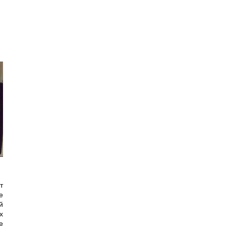
т
е
й
х
е