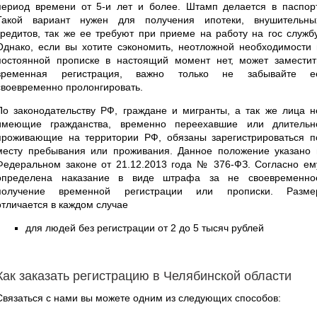
период времени от 5-и лет и более. Штамп делается в паспорт
Такой вариант нужен для получения ипотеки, внушительны
кредитов, так же ее требуют при приеме на работу на гос службу
Однако, если вы хотите сэкономить, неотложной необходимости 
постоянной прописке в настоящий момент нет, может заместит
временная регистрация, важно только не забывайте е
своевременно пролонгировать.
По законодательству РФ, граждане и мигранты, а так же лица н
имеющие гражданства, временно переехавшие или длительн
проживающие на территории РФ, обязаны зарегистрироваться п
месту пребывания или проживания. Данное положение указано 
Федеральном законе от 21.12.2013 года № 376-ФЗ. Согласно ем
определена наказание в виде штрафа за не своевременно
получение временной регистрации или прописки. Разме
отличается в каждом случае
для людей без регистрации от 2 до 5 тысяч рублей
Как заказать регистрацию в Челябинской области
Связаться с нами вы можете одним из следующих способов: