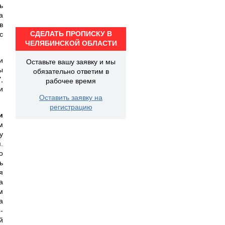
ь
а
в
СДЕЛАТЬ ПРОПИСКУ В
с
ЧЕЛЯБИНСКОЙ ОБЛАСТИ
и
Оставьте вашу заявку и мы
ы
обязательно ответим в
,
рабочее время
и
Оставить заявку на
регистрацию
и
м
у
.
о
ь
я
а
м
а
-
й