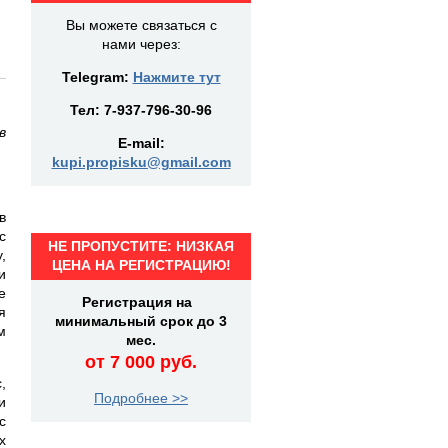
Вы можете связаться с
нами через:
Telegram:
Нажмите тут
Тел:
7-937-796-30-96
в
E-mail:
kupi.propisku@gmail.com
в
с
НЕ ПРОПУСТИТЕ: НИЗКАЯ
,
ЦЕНА НА РЕГИСТРАЦИЮ!
и
е
Регистрация на
я
минимальный срок до 3
м
мес.
от 7 000 руб.
,
Подробнее >>
и
с
х